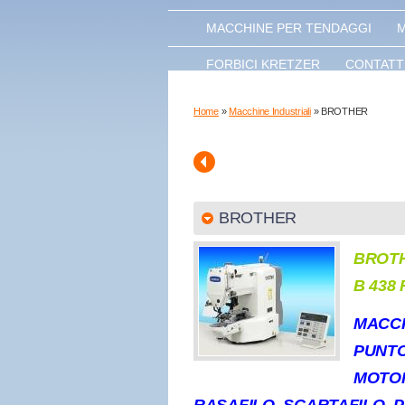
MACCHINE PER TENDAGGI
M
FORBICI KRETZER
CONTATT
Home
»
Macchine Industriali
» BROTHER
BROTHER
BROT
B 438 
MACCH
PUNT
MOTOR