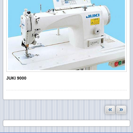
JUKI 9000
«
»